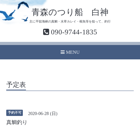
青森のつり船 白神
主に平舘海峡の真鯛・水草カレイ・根魚等を狙って、釣行
090-9744-1835
MENU
予定表
予約不可
2020-06-28 (日)
真鯛釣り