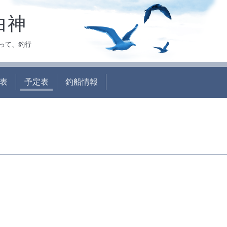
白神
って、釣行
表
予定表
釣船情報