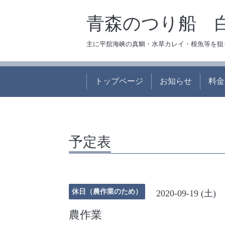
青森のつり船 
主に平舘海峡の真鯛・水草カレイ・根魚等を狙
トップページ
お知らせ
料金
予定表
休日（農作業のため）
2020-09-19 (土)
農作業