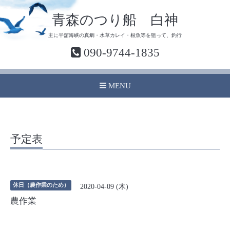
青森のつり船 白神
主に平舘海峡の真鯛・水草カレイ・根魚等を狙って、釣行
090-9744-1835
MENU
予定表
休日（農作業のため）
2020-04-09 (木)
農作業